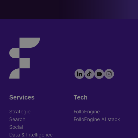
LinkedIn
TikTok
YouTube
Instagram
Footer
socials
Services
Tech
Footer
Strategie
FolloEngine
Search
FolloEngine AI stack
Social
Data & Intelligence