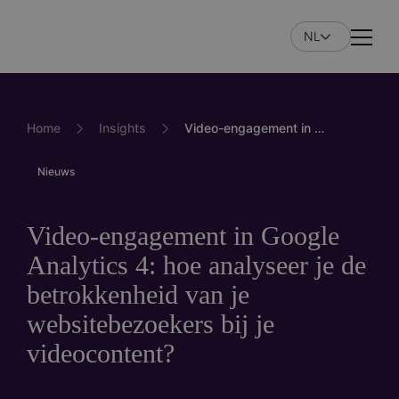
Overslaan
en
NL
Naviga
naar
de
inhoud
gaan
Home
Insights
Video-engagement in Google Analytics 4: hoe analyseer je de betrokkenheid van je websitebezoekers bij je videocontent?
Nieuws
Video-engagement in Google
Analytics 4: hoe analyseer je de
betrokkenheid van je
websitebezoekers bij je
videocontent?