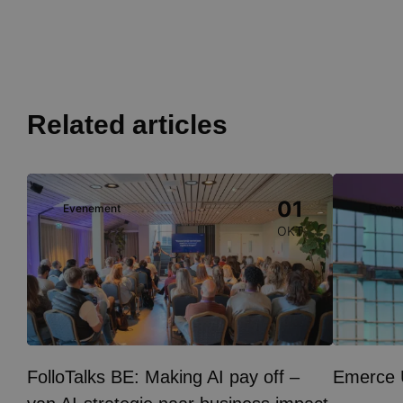
Related articles
Image
Image
01
Evenement
Evene
OKT
FolloTalks BE: Making AI pay off –
Emerce