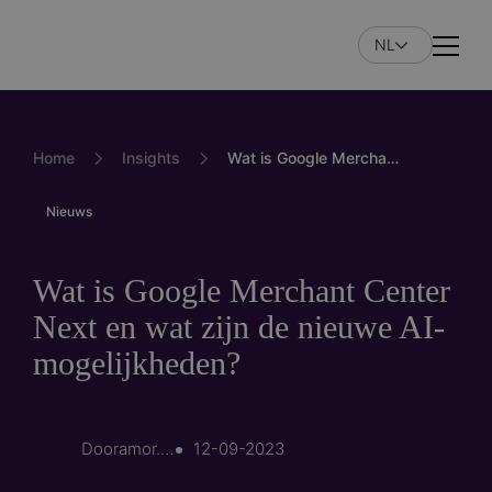
Overslaan
en
NL
Naviga
naar
de
inhoud
gaan
Home
Insights
Wat is Google Merchant Center Next en wat zijn de nieuwe AI-mogelijkheden?
Nieuws
Wat is Google Merchant Center
Next en wat zijn de nieuwe AI-
mogelijkheden?
Door
amor.haouachi
12-09-2023