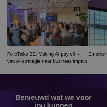
Image
Image
01
Evenement
Evene
OKT
FolloTalks BE: Making AI pay off –
Emerce
van AI-strategie naar business impact
Benieuwd wat we voor
jou kunnen