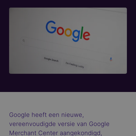
Google heeft een nieuwe,
vereenvoudigde versie van Google
Merchant Center aangekondigd,