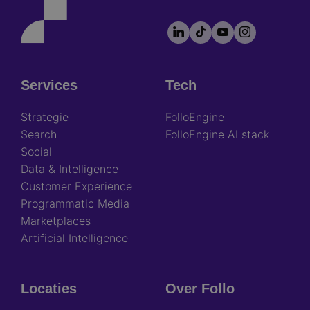
LinkedIn
TikTok
YouTube
Instagram
Footer
socials
Services
Tech
Footer
Strategie
FolloEngine
Search
FolloEngine AI stack
Social
Data & Intelligence
Customer Experience
Programmatic Media
Marketplaces
Artificial Intelligence
Locaties
Over Follo