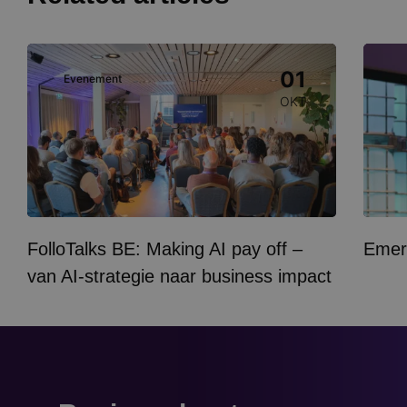
Image
Image
01
Evenement
E
OKT
FolloTalks BE: Making AI pay off –
Emer
van AI-strategie naar business impact