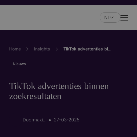
Overslaan
en
NL
naar
Naviga
de
inhoud
gaan
Home
Insights
TikTok advertenties binnen zoekresultaten
Nieuws
TikTok advertenties binnen
zoekresultaten
Door
maximilian.mas…
27-03-2025