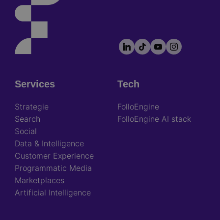
LinkedIn
TikTok
YouTube
Instagram
Footer
socials
Services
Tech
Footer
Strategie
FolloEngine
Search
FolloEngine AI stack
Social
Data & Intelligence
Customer Experience
Programmatic Media
Marketplaces
Artificial Intelligence